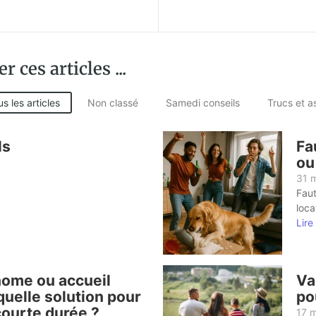
ces articles ...
s les articles
Non classé
Samedi conseils
Trucs et a
ls
Fa
ou
31 
Faut
loca
Lire 
ome ou accueil
Va
quelle solution pour
po
courte durée ?
17 