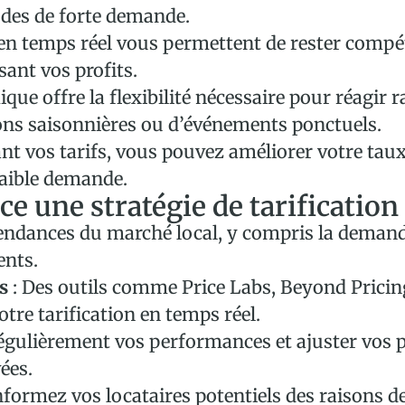
odes de forte demande.
s en temps réel vous permettent de rester compé
sant vos profits.
ique offre la flexibilité nécessaire pour réag
tions saisonnières ou d’événements ponctuels.
nt vos tarifs, vous pouvez améliorer votre taux
faible demande.
e une stratégie de tarificatio
tendances du marché local, y compris la deman
ents.
s
: Des outils comme Price Labs, Beyond Prici
tre tarification en temps réel.
égulièrement vos performances et ajuster vos 
ées.
nformez vos locataires potentiels des raisons de