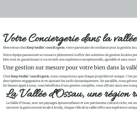
Votre Conciergerie dans la vallé
Bienvenue chez
Keep Smilin’ conciErgerie
, votre partenaire de confiance pour la gestion loca
Notre équipe passionnée se consacre pleinement à offrir des solutions de gestion locative pe
bien tout en garantissant à vos invités une expérience exceptionnelle, agréable et sans souci.
Une gestion sur mesure pour votre bien dans la vall
Chez
Keep Smilin’ conciErgerie
, nous comprenons que chaque propriété est unique. C’est 
descriptions engageantes et en ajustant les tarifs dynamiquement. En parallèle, nous gérons 
En faisant appel à nous, vous bénéficiez d’une gestion complète, vous offrant ainsi une tranqui
La Vallée d'Ossau, une région ri
La Vallée d’Ossau, avec ses paysages époustouflants et son patrimoine culturel riche, est u
savourer la gastronomie locale à Arudy, chaque ville de la vallée offre une expérience uniqu
Visitez le pittoresque village de Laruns, réputé pour son marché traditionnel et ses fêt
ruelles et goûtez aux produits locaux dans les fermes environnantes.
Le village de Bielle, avec son architecture typique et ses maisons anciennes, est également 
Rébénacq, un autre joyau de la vallée, est célèbre pour son patrimoine historique et ses m