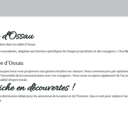
e d'Ossau
tive dans la vallée d’Ossau.
rsonnalisées, adaptées aux besoins spécifiques de chaque propriétaire et des voyageurs. Chez
Ke
ée d’Ossau
pourquoi nous vous proposons une gestion locative sur mesure. Nous commençons par optimise
l’ensemble de la communication avec vos voyageurs. Nous nous occupons également de l’accueil d
llité d’esprit totale.
che en découvertes !
ne destination idéale pour les amoureux de la nature et de l’histoire. Que ce soit pour explore
e.
es locales comme la Foire aux Fromages. Découvrez Eaux-Bonnes, connu pour ses thermes et ses
un incontournable. Flânez dans ses ruelles paisibles, visitez l’Église Saint-Vivien et profitez 
oulins à eau. Promenez-vous le long des rivières, découvrez le moulin de Bélesten et imprégnez-