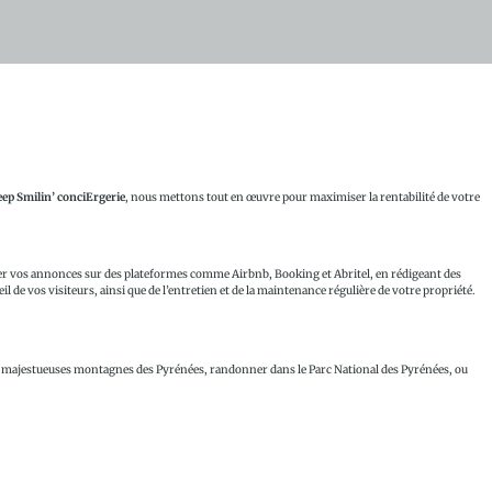
ep Smilin’ conciErgerie
, nous mettons tout en œuvre pour maximiser la rentabilité de votre
r vos annonces sur des plateformes comme Airbnb, Booking et Abritel, en rédigeant des
e vos visiteurs, ainsi que de l’entretien et de la maintenance régulière de votre propriété.
r les majestueuses montagnes des Pyrénées, randonner dans le Parc National des Pyrénées, ou
 randonnées comme le sentier du Col d’Aubisque. À Louvie-Juzon, explorez les charmantes
des vues spectaculaires sur les montagnes environnantes.
vous de l’atmosphère sereine du village.