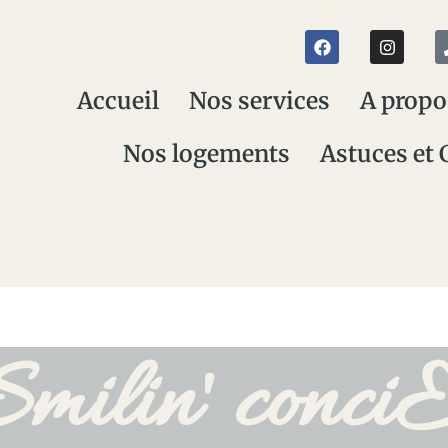
Accueil
Nos services
A propo
Nos logements
Astuces et 
milin' conci