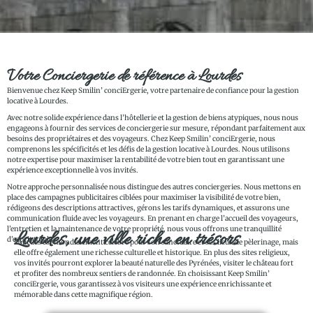
Votre Conciergerie de référence à Lourdes
Bienvenue chez Keep Smilin’ conciErgerie, votre partenaire de confiance pour la gestion
locative à Lourdes.
Avec notre solide expérience dans l’hôtellerie et la gestion de biens atypiques, nous nous
engageons à fournir des services de conciergerie sur mesure, répondant parfaitement aux
besoins des propriétaires et des voyageurs. Chez Keep Smilin’ conciErgerie, nous
comprenons les spécificités et les défis de la gestion locative à Lourdes. Nous utilisons
notre expertise pour maximiser la rentabilité de votre bien tout en garantissant une
expérience exceptionnelle à vos invités.
Notre approche personnalisée nous distingue des autres conciergeries. Nous mettons en
place des campagnes publicitaires ciblées pour maximiser la visibilité de votre bien,
rédigeons des descriptions attractives, gérons les tarifs dynamiques, et assurons une
communication fluide avec les voyageurs. En prenant en charge l’accueil des voyageurs,
l’entretien et la maintenance de votre propriété, nous vous offrons une tranquillité
Lourdes, une ville riche en trésors
d’esprit totale.
Lourdes est mondialement célèbre pour son sanctuaire et ses lieux de pèlerinage, mais
elle offre également une richesse culturelle et historique. En plus des sites religieux,
vos invités pourront explorer la beauté naturelle des Pyrénées, visiter le château fort
et profiter des nombreux sentiers de randonnée. En choisissant Keep Smilin’
conciErgerie, vous garantissez à vos visiteurs une expérience enrichissante et
mémorable dans cette magnifique région.