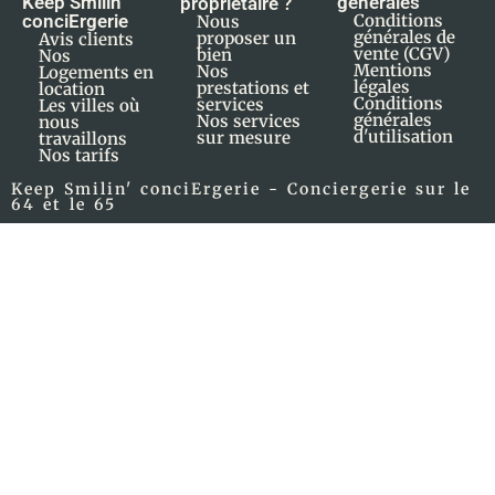
Keep Smilin'
générales
propriétaire ?
conciErgerie
Conditions
Nous
générales de
proposer un
Avis clients
vente (CGV)
bien
Nos
Mentions
Nos
Logements en
légales
prestations et
location
Conditions
services
Les villes où
générales
Nos services
nous
d'utilisation
sur mesure
travaillons
Nos tarifs
Keep Smilin' conciErgerie - Conciergerie sur le
64 et le 65